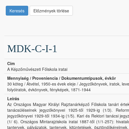
Keresés
Előzmények törlése
MDK-C-I-1
Cím
A Képzőművészeti Főiskola iratai
Mennyiség / Proveniencia / Dokumentumtípusok, évkör
30 köteg / Átvétel, 1950-es évek eleje / Jegyzőkönyvek, iratok, le
folyóiratok, évkönyvek, fényképek, 1871-1944
Leírás
Az Országos Magyar Királyi Rajztanárképző Főiskola tanári értek
tanácsüléseinek jegyzőkönyvei 1925-től 1929-ig (1/3). Reform
jegyzőkönyvei 1929-től 1934-ig (1/5). Kari és Rektori tanácsi jeg
(1/ 6). Országos Mintarajziskola iratai 1887-től (1/1-257): hivat
tantervek, pályázatok, tantervek, kitüntetések, ösztöndíjkérelme