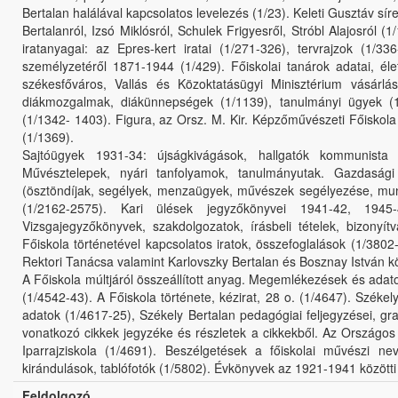
Bertalan halálával kapcsolatos levelezés (1/23). Keleti Gusztáv sí
Bertalanról, Izsó Miklósról, Schulek Frigyesről, Stróbl Alajosról
iratanyagai: az Epres-kert iratai (1/271-326), tervrajzok (1/3
személyzetéről 1871-1944 (1/429). Főiskolai tanárok adatai, él
székesfőváros, Vallás és Közoktatásügyi Minisztérium vásárlása
diákmozgalmak, diákünnepségek (1/1139), tanulmányi ügyek (1
(1/1342- 1403). Figura, az Orsz. M. Kir. Képzőművészeti Főiskola
(1/1369).
Sajtóügyek 1931-34: újságkivágások, hallgatók kommunista 
Művésztelepek, nyári tanfolyamok, tanulmányutak. Gazdasági ü
(ösztöndíjak, segélyek, menzaügyek, művészek segélyezése, mun
(1/2162-2575). Kari ülések jegyzőkönyvei 1941-42, 1945
Vizsgajegyzőkönyvek, szakdolgozatok, írásbeli tételek, bizonyít
Főiskola történetével kapcsolatos iratok, összefoglalások (1/380
Rektori Tanácsa valamint Karlovszky Bertalan és Bosznay István k
A Főiskola múltjáról összeállított anyag. Megemlékezések és adatok 
(1/4542-43). A Főiskola története, kézirat, 28 o. (1/4647). Székely
adatok (1/4617-25), Székely Bertalan pedagógiai feljegyzései, gra
vonatkozó cikkek jegyzéke és részletek a cikkekből. Az Országo
Iparrajziskola (1/4691). Beszélgetések a főiskolai művészi n
kirándulások, tablófotók (1/5802). Évkönyvek az 1921-1941 közötti 
Feldolgozó