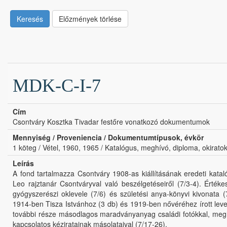
Keresés
Előzmények törlése
MDK-C-I-7
Cím
Csontváry Kosztka Tivadar festőre vonatkozó dokumentumok
Mennyiség / Proveniencia / Dokumentumtípusok, évkör
1 köteg / Vétel, 1960, 1965 / Katalógus, meghívó, diploma, okiratok
Leírás
A fond tartalmazza Csontváry 1908-as kiállításának eredeti katalóg
Leo rajztanár Csontváryval való beszélgetéseiről (7/3-4). Érté
gyógyszerészi oklevele (7/6) és születési anya-könyvi kivonata (7
1914-ben Tisza Istvánhoz (3 db) és 1919-ben nővéréhez írott level
további része másodlagos maradványanyag családi fotókkal, megh
kapcsolatos kéziratainak másolataival (7/17-26).