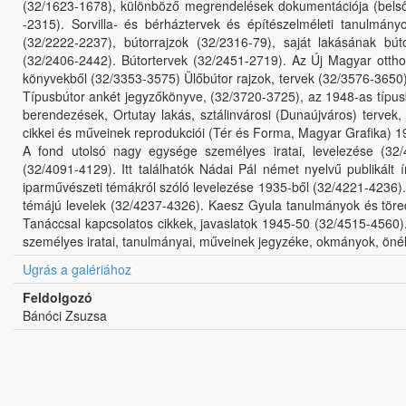
(32/1623-1678), különböző megrendelések dokumentációja (belsőép
-2315). Sorvilla- és bérháztervek és építészelméleti tanulmány
(32/2222-2237), bútorrajzok (32/2316-79), saját lakásának bút
(32/2406-2442). Bútortervek (32/2451-2719). Az Új Magyar otthon k
könyvekből (32/3353-3575) Ülőbútor rajzok, tervek (32/3576-3650).
Típusbútor ankét jegyzőkönyve, (32/3720-3725), az 1948-as típusb
berendezések, Ortutay lakás, sztálinvárosi (Dunaújváros) tervek, 
cikkei és műveinek reprodukciói (Tér és Forma, Magyar Grafika) 1
A fond utolsó nagy egysége személyes iratai, levelezése (32/4
(32/4091-4129). Itt találhatók Nádai Pál német nyelvű publikált
iparművészeti témákról szóló levelezése 1935-ből (32/4221-4236)
témájú levelek (32/4237-4326). Kaesz Gyula tanulmányok és töre
Tanáccsal kapcsolatos cikkek, javaslatok 1945-50 (32/4515-456
személyes iratai, tanulmányai, műveinek jegyzéke, okmányok, önél
Ugrás a galériához
Feldolgozó
Bánóci Zsuzsa