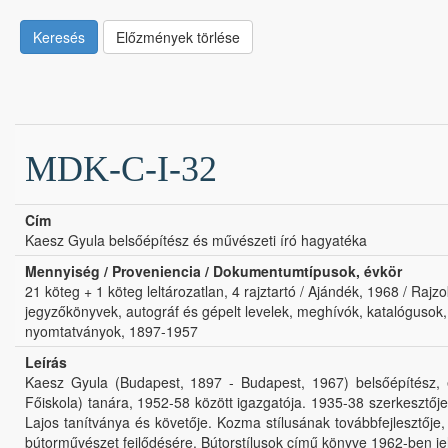
Keresés
Előzmények törlése
MDK-C-I-32
Cím
Kaesz Gyula belsőépítész és művészeti író hagyatéka
Mennyiség / Proveniencia / Dokumentumtípusok, évkör
21 köteg + 1 köteg leltározatlan, 4 rajztartó / Ajándék, 1968 / Raj
jegyzőkönyvek, autográf és gépelt levelek, meghívók, katalógusok, ú
nyomtatványok, 1897-1957
Leírás
Kaesz Gyula (Budapest, 1897 - Budapest, 1967) belsőépítész, é
Főiskola) tanára, 1952-58 között igazgatója. 1935-38 szerkesztőj
Lajos tanítványa és követője. Kozma stílusának továbbfejlesztője
bútorművészet fejlődésére. Bútorstílusok című könyve 1962-ben je