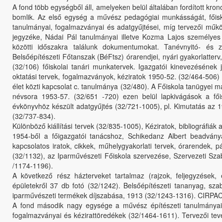
A fond több egységből áll, amelyeken belül általában fordított k
bomlik. Az első egység a művész pedagógiai munkásságát, főisk
tanulmányai, fogalmazványai és adatgyűjtései, míg tervezői működ
jegyzéke, Nádai Pál tanulmányai illetve Kozma Lajos személyes
közötti időszakra találunk dokumentumokat. Tanévnyitó- és 
Belsőépítészeti Főtanszak (BéFtsz) órarendjei, nyári gyakorlatterv
(32/106) főiskolai tanári munkatervek. Igazgatói kinevezésének 
oktatási tervek, fogalmazványok, kéziratok 1950-52. (32/464-506)
élet közti kapcsolat c. tanulmánya (32/480). A Főiskola tanügyei 
névsora 1953-57. (32/651 -720) ezen belül lapkivágások a főis
évkönyvhöz készült adatgyűjtés (32/721-1005), pl. Kimutatás az 1
(32/737-834).
Különböző kiállítási tervek (32/835-1005), Kéziratok, bibliográfi
1954-ből a főigazgatói tanácshoz, Schikedanz Albert beadvány
kapcsolatos iratok, cikkek, műhelygyakorlati tervek, órarendek, 
(32/1132), az Iparművészeti Főiskola szervezése, Szervezeti Sz
/1174-1196).
A következő rész házterveket tartalmaz (rajzok, feljegyzések,
épületekről 37 db fotó (32/1242). Belsőépítészeti tananyag, sza
iparművészeti termékek díjszabása, 1913 (32/1243-1316). CIRPAC
A fond második nagy egysége a művész építészeti tanulmányai é
fogalmazványai és kézirattöredékek (32/1464-1611). Tervezői tev