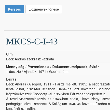
Keresés
Előzmények törlése
MKCS-C-I-43
Cím
Beck András szobrász kézirata
Mennyiség / Proveniencia / Dokumentumtípusok, évkör
1 dosszié / Ajándék, 1971 / Gépirat, é.n.
Leírás
Beck András (Alsógöd, 1911 - Párizs mellett, 1985) a szobrásza
Kisfaludinál, 1929-től Bécsben Hanaknál ezt követően Berlinbe
Képzőművészek Csoportjával. 1957-ben Párizsban telepedett le.
A rövid visszaemlékezés az 1946-ban általa, illetve Nagy Istvá
pedagógiai elveit ismerteti. A Kollégium 1946-49 között működött 
képzését szolgálta.