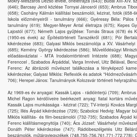
Mokry-Mészáros Dezső levele, önéletrajza (643); Budai XIII-XIV. s
(646); Barcsay Jenő közlése Tornyai Jánosról (653); Ambrus Tibor
(658); Csohány Kálmán kiállítási beszámolói, kézirat, fotók (658
Iskola előzményeiről - tanulmány (666); Gyéressy Béla: Pálos 
tanulmány (619); Megyer-Meyer Antal életrajza (675); Kepes Györ
Lajostól (677); Németh Lajos gyűjtése: Tomás Straus (678) és Ko
(1950-es évek) az Építéstörténeti Tanszékről (681); Pór Ber
kikérdezése (683); Galyasi Miklós beszámolója a XV. Vásárhelyi 
(685); Kemény György kikérdezése (586); Művelődésügyi Miniszté
előadásvázlatai - MTA Irodalomtörténeti Intézete (688); Mag
Ferenccel , Szabados Árpáddal, Varga Imrével, Uitz Bélával, Benc
Ferenc: Az ábrázoló művészet találkozása a fényképező kame
kikérdezése; Galyasi Miklós: Reflexiók és adatok "Hódmezővásárhe
706); Herepei János: Tanulmányok Kolozsvár történeti helyrajzáho
Az 1969-es év anyagai: Kassák Lajos - rádióinterjú (709); Ambrus 
Michel Ragon kérdőíveire beérkezett anyag: fiatal kortárs művé
Kassák Lajos munkássága - kézirat (722); TV-interjú Kovács Marg
(725); Illés Árpád kikérdezése (729); Szabolcsi Hedvig: Magyar bú
Miklós kiállítás- és film-beszámolói (732-735); Szabados Árpád k
Ferenc kiállításmegnyitója (740); Ács József: Vásárhelyi művésze
Donáth Péter kikérdezése (747); Rádióbeszélgetés Uitz Béláról
beszámolók, műtárgyjegyzékek (748,755-756,761,771-772,778); Gu