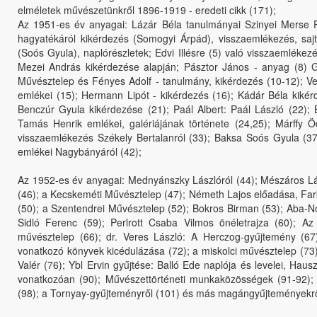
elméletek művészetünkről 1896-1919 - eredeti cikk (171);
Az 1951-es év anyagai: Lázár Béla tanulmányai Szinyei Merse Pál
hagyatékáról kikérdezés (Somogyi Árpád), visszaemlékezés, saj
(Soós Gyula), naplórészletek; Edvi Illésre (5) való visszaemlékez
Mezei András kikérdezése alapján; Pásztor János - anyag (8) G
Művésztelep és Fényes Adolf - tanulmány, kikérdezés (10-12); V
emlékei (15); Hermann Lipót - kikérdezés (16); Kádár Béla kikérd
Benczúr Gyula kikérdezése (21); Paál Albert: Paál László (22)
Tamás Henrik emlékei, galériájának története (24,25); Márffy Öd
visszaemlékezés Székely Bertalanról (33); Baksa Soós Gyula (37)
emlékei Nagybányáról (42);
Az 1952-es év anyagai: Mednyánszky Lászlóról (44); Mészáros Lá
(46); a Kecskeméti Művésztelep (47); Németh Lajos előadása, Fa
(50); a Szentendrei Művésztelep (52); Bokros Birman (53); Aba-Nová
Sidló Ferenc (59); Perlrott Csaba Vilmos önéletrajza (60); Az
művésztelep (66); dr. Veres László: A Herczog-gyűjtemény (67)
vonatkozó könyvek kicédulázása (72); a miskolci művésztelep (7
Valér (76); Ybl Ervin gyűjtése: Balló Ede naplója és levelei, Ha
vonatkozóan (90); Művészettörténeti munkaközösségek (91-92); 
(98); a Tornyay-gyűjteményről (101) és más magángyűjteményekről 