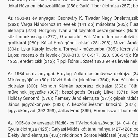
Jókai Róza emléköszeállítása (256); Gallé Tibor életrajza (257); be
Az 1963-as év anyagai: Csontváry K. Tivadar Nagy Önéletrajzáb
(262); Varga Nándorhoz írt levelek (141 db) másolatai (265); Füs
életrajza (273); Rozgonyi Iván által folytatott beszélgetések (
közti munkássága (277); Granasztói Pál: Van-e természetelvű 
grafikáról (280); Kállai Ernő gépelt cikkei (281-298); Mezei Á
(304); Lyka Károly levele a Tornyai - múzeumba (305); Kerényi J
Lajos: recenzió és levelek (309-310, 316-317, 320, 336-343); 
1953, eredeti cikk (312); Rippl-Rónai József 1893-94-es leveleinek
Az 1964-es év anyagai: Freytag Zoltán festőművész életrajza (34
Miklós gyűjtése (50); Dávid Katalin jelentése (354); Bor Pál éle
életrajza (360); Németh Kálmán szobrász életrajza (363); Tóth
műveinek jegyzéke (367); beszélgetés Ország Lilivel (371); Kon
Hollósy Simonról (376); Remsey Jenő életrajza (377); gépelt rádióa
János jegyzőkönyvek (383); A képzőművészeti kritikáról (387)
jegyzőkönyvei (392-396); Jálics Ernő (399), Boromissza Tibor életra
Az 1965-ös év anyagai: Rádió- és TV-riportok szövegei (410-418);
Gyula életrajza (425); Galyasi Miklós két tanulmánya (427-428); 
Elekfy Jenő életrajza (433); rádióriport Borsos Miklóssal (438); Pát