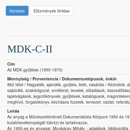
Keresés
Előzmények törlése
MDK-C-II
Cím
Az MDK gyűjtése (1950-1970)
Mennyiség / Proveniencia / Dokumentumtípusok, évkör
862 tétel / Hagyaték, ajándék, gyűjtés, letét, vásárlás / Kéziratok
sajtócikk, szakdolgozat, emlékirat, levelek, előadások, összeállítá
lapkivágások, jegyzőkönyvek, gyűjtések, katalógusok, magnótekercs
meghívó, forgatókönyv, kézírásos füzetek, tervezet, vázlat, referátu
Leírás
Az anyag a Művészettörténeti Dokumentációs Központ 1950 és 19
kutatótevékenységét tükrözi és tartalmazza:
Az 1950-es év anyagai: Munkácsy Mihály - adalékok, bibliográfia 