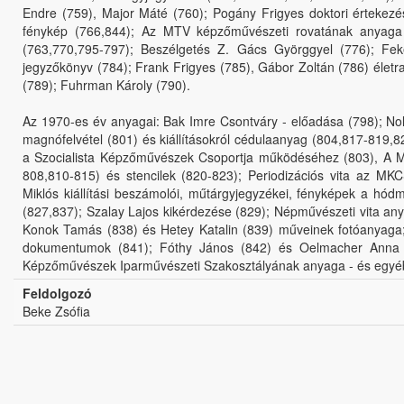
Endre (759), Major Máté (760); Pogány Frigyes doktori értekezésé
fénykép (766,844); Az MTV képzőművészeti rovatának anyaga 
(763,770,795-797); Beszélgetés Z. Gács Györggyel (776); F
jegyzőkönyv (784); Frank Frigyes (785), Gábor Zoltán (786) életr
(789); Fuhrman Károly (790).
Az 1970-es év anyagai: Bak Imre Csontváry - előadása (798); Nol
magnófelvétel (801) és kiállításokról cédulaanyag (804,817-819,8
a Szocialista Képzőművészek Csoportja működéséhez (803), A M
808,810-815) és stencilek (820-823); Periodizációs vita az MK
Miklós kiállítási beszámolói, műtárgyjegyzékei, fényképek a hódm
(827,837); Szalay Lajos kikérdezése (829); Népművészeti vita anyag
Konok Tamás (838) és Hetey Katalin (839) műveinek fotóanyaga; 
dokumentumok (841); Fóthy János (842) és Oelmacher Anna (8
Képzőművészek Iparművészeti Szakosztályának anyaga - és egyéb f
Feldolgozó
Beke Zsófia