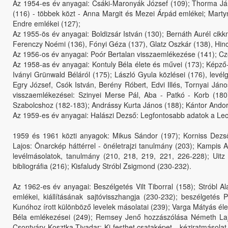
Az 1954-es év anyagai: Csáki-Maronyák József (109); Thorma Jáno
(116) - többek közt - Anna Margit és Mezei Árpád emlékei; Marty
Endre emlékei (127);
Az 1955-ös év anyagai: Boldizsár István (130); Bernáth Aurél cik
Ferenczy Noémi (136), Fónyi Géza (137), Glatz Oszkár (138), Hincz
Az 1956-os év anyagai: Poór Bertalan visszaemlékezése (141); Czó
Az 1958-as év anyagai: Kontuly Béla élete és művei (173); Képző
Iványi Grünwald Béláról (175); László Gyula közlései (176), levé
Egry József, Csók István, Berény Róbert, Edvi Illés, Tornyai Ján
visszaemlékezései: Szinyei Merse Pál, Aba - Patkó - Korb (180
Szabolcshoz (182-183); Andrássy Kurta János (188); Kántor Andor
Az 1959-es év anyagai: Halászi Dezső: Legfontosabb adatok a Le
1959 és 1961 közti anyagok: Mikus Sándor (197); Korniss Dezső
Lajos: Önarckép háttérrel - önéletrajzi tanulmány (203); Kampis 
levélmásolatok, tanulmány (210, 218, 219, 221, 226-228); Uitz 
bibliográfia (216); Kisfaludy Stróbl Zsigmond (230-232).
Az 1962-es év anyagai: Beszélgetés Vilt Tiborral (158); Stróbl A
emlékei, kiállításának sajtóvisszhangja (230-232); beszélgetés
Kunóhoz írott különböző levelek másolatai (239); Varga Mátyás él
Béla emlékezései (249); Remsey Jenő hozzászólása Németh Lajos
Csontváry Kosztka Tivadar: Ki festhet csataképet - kéziratmásol