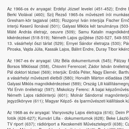
Az 1966-os év anyagai: Erdélyi József levelei (451-452); Endre
Berki Violával (460); Szíj Rezső 1965-ös művészeti írói munkáss
Gresham-kör tagjaival (483); Rozgonyi Iván interjúja Fischer Ern
interjú Keserű Ilonával (501); Galyasi Miklós két tanulmánya (5
Máté András életrajz, oeuvre (509); Samu Katalin magnókikér
kikérdezései (518-519); Németh Lajos gyűjtése (520-527, 549-553);
13. vásárhelyi őszi tárlat (529); Ernyei Sándor életrajza (530);
Piroska, Vajda Júlia, Kassák Lajos, Bálint Endre, Duray Tibor kiké
Az 1967-es év anyagai: Uitz Béla dokumentumok (545); Pátzay P
Borsos Miklóssal (558), Chiovini Ferenccel; Zádor István önéletrajz
Pál doktori tézisei (569); interjúk: Erdős Péter, Nagy Elemér, Bar
a vásárhelyi művészeti életből (580); Horváth Márton előadása (
Galyasi Miklós magnókikérdezései (589); Ország Lili kiállításmegny
Ybl Ervin önéletrajz (597); Miskolczy Ferenc: A bajai képzőművés
Németh Lajos rádióinterjú (601); Molnár Sándorral magnóinterjú
jegyzőkönyve (611); Magyar Képző- és Iparművészeti kiállítások k
Az 1968-as év anyagai: Visnyovszky Lajos életrajza (616); Deim P
fotók (626-627); Kunvári Lilla - dokumentumok (628); Beke Lászl
TV riport (637); rádióriport a Kecskeméti Művésztelepről (638); 