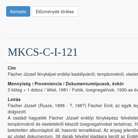
Keresés
Előzmények törlése
MKCS-C-I-121
Cím
Fischer József fényképei erdélyi kastélyokról, templomokról, viselet
Mennyiség / Proveniencia / Dokumentumtípusok, évkör
3 köteg + 1 doboz / Vétel, 1981 / Fotók, üvegnegatívok, 1930-as é
Leírás
Fischer József (Rusze, 1898 - ?, 198?) Fischer Emil, az egyik 
dolgozott.
A családi hagyaték Fischer József erdélyi fényképész felvétel
templomokról és viseletekről készült üvegnegatívokat tartalmaz.
bekötetlen albumlapból áll, hasonló tematikával. Az anyag jelent
az utolsó dokumentum. 38 darab felvétel kiadásra került az Erdély